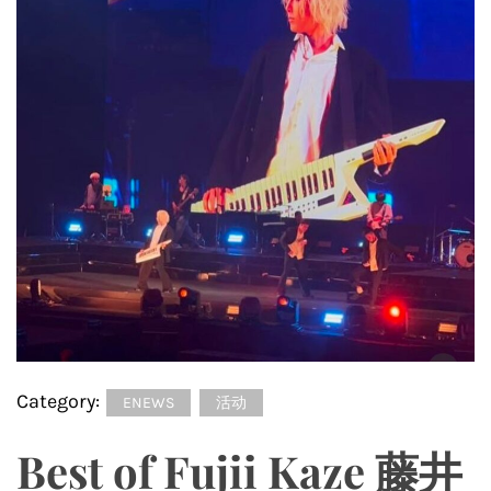
Category:
ENEWS
活动
Best of Fujii Kaze 藤井