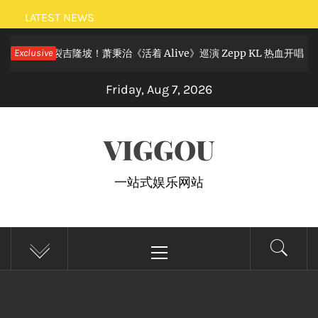
Skip
LATEST NEWS
to
摇滚狂欢炸裂吉隆坡！萧秉治《活着 Alive》巡演 Zepp KL 热血开唱
Exclusive
content
Friday, Aug 7, 2026
VIGGOU
一站式娱乐网站
Primary
Menu