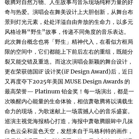
敬腾对自然万物、人生故事与音乐现场纯粹力量的好
奇与热爱。演唱会在舞美设计上大胆创新，从舞台布
景到灯光元素，处处洋溢自由奔放的生命力，以多元
风格诠释“野生”故事，传递不同角度的音乐表达。
此次舞台概念也将「野生」精神代入，在看似方框局
限的空间中，它们都能上下前后左右的重组，既能分
裂又能交错及重迭。而这次演唱会新颖的舞台设计，
更在荣获德国iF 设计奖(iF Design Award)后，近日
又再度夺下2025年美国 MUSE Design Awards 的
最高荣誉— Platinum 铂金奖！每一场演出，都是一
次唤醒内心能量的生命体验，相信萧敬腾将以满载生
命力的现场，为歌迷献上一场震撼人心的音乐盛宴。
巡演主视觉海报精心打造，海报中萧敬腾眼眸中几抹
白色云朵和蓝色天空，发想来自于马格利特的画作，