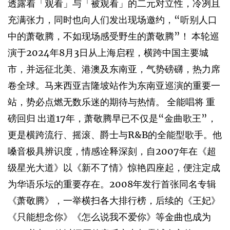
透露着「观看」与「被观看」的二元对立性，冷冽且
充满张力，同时也向人们发出现场邀约，“听别人口
中的萧敬腾，不如现场感受野生的萧敬腾”！ 本轮巡
演于2024年8月3日从上海启程，横跨中国主要城
市，并远征北美、港澳及东南亚，气势磅礴，热力席
卷全球。马来西亚吉隆坡站作为东南亚巡演的重要一
站，势必点燃无数乐迷的期待与热情。 全能唱将 重
磅回归 出道17年，萧敬腾早已不仅是“金曲歌王”，
更是横跨流行、摇滚、爵士与R&B的全能型歌手。他
嗓音极具辨识度，情感诠释深刻，自2007年在《超
级星光大道》以《新不了情》惊艳四座起，便注定成
为华语乐坛的重要存在。2008年发行首张同名专辑
《萧敬腾》，一举横扫各大排行榜，后续的《王妃》
《只能想念你》《怎么说我不爱你》等金曲也成为