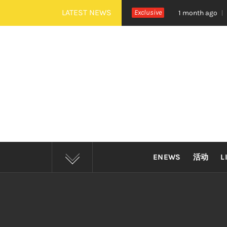
Skip
LATEST NEWS
治《活着 Alive》巡演 Zepp KL 热血开唱
Exclusive
四
1 month ago
to
content
ENEWS
活动
L