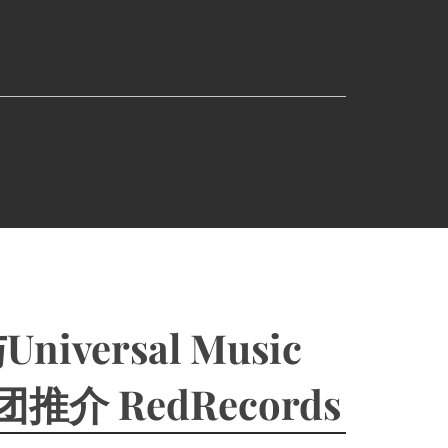
niversal Music
推介 RedRecords