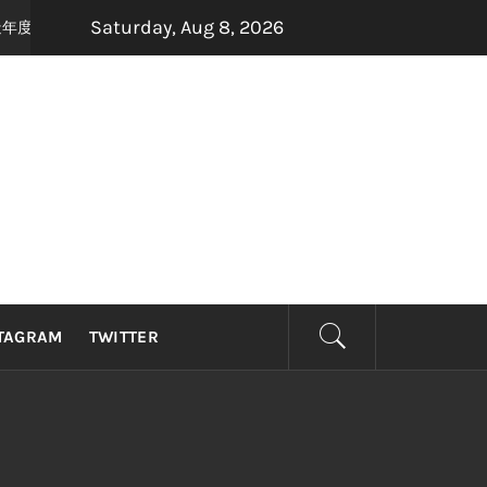
Saturday, Aug 8, 2026
手打造年度最强怀旧音乐盛宴，8月22日，约定你一起唱响青春！
2 months
TAGRAM
TWITTER