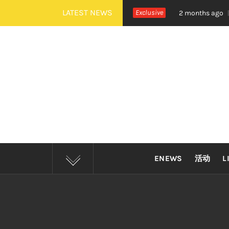
Skip
LATEST NEWS
治《活着 Alive》巡演 Zepp KL 热血开唱
Exclusive
2 months ago
to
content
ENEWS
活动
L