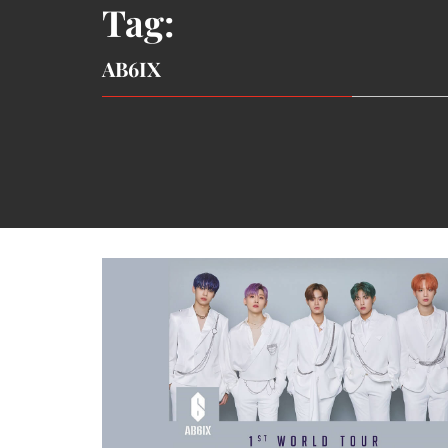
Tag:
AB6IX