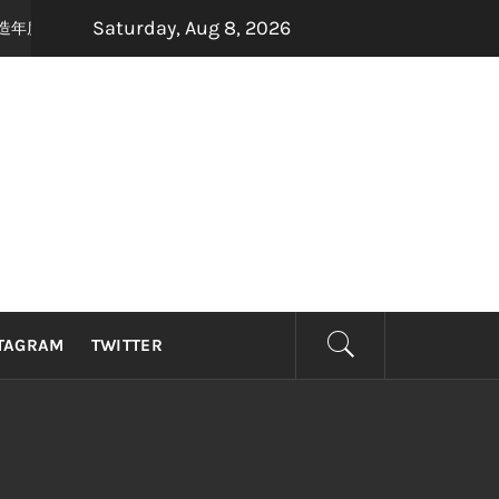
Saturday, Aug 8, 2026
联手打造年度最强怀旧音乐盛宴，8月22日，约定你一起唱响青春！
2 month
TAGRAM
TWITTER