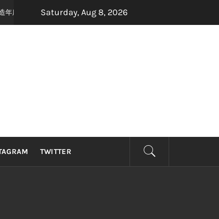
Saturday, Aug 8, 2026
联手打造年度最强怀旧音乐盛宴，8月22日，约定你一起唱响青春！
2 month
TAGRAM
TWITTER