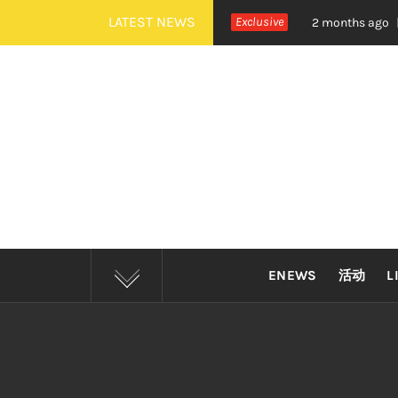
Skip
LATEST NEWS
治《活着 Alive》巡演 Zepp KL 热血开唱
Exclusive
2 months ago
to
content
ENEWS
活动
L