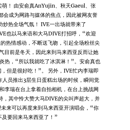
萌！ 由安俞真AnYujin、秋天Gaeul、张
推出新歌都会成为网路与媒体的焦点，因此被网友誉
炒热全场气氛！ IVE一出场就带来了
，IVE也以马来语和大马DIVE打招呼，“欢迎
马粉丝的热情感动，不断送飞吻，引起全场粉丝尖
天气目前是冬天，因此来到马来西亚反而让她
炎热，“所以我就吃了冰淇淋！”。安俞真也
，但是很好吃！”。 另外，IVE忙内李瑞即
工作人员推出3层生日蛋糕出场的时候，瞬间觉
和李瑞在台上拿着自拍相机，在台上挑战网
的支持，其中怜大赞大马DIVE的尖叫声超大，并
望未来可以再度来到马来西亚开演唱会，“你
等不及要回来马来西亚了！”