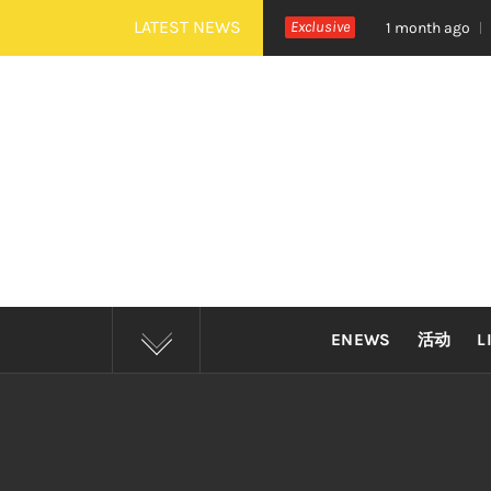
Skip
LATEST NEWS
治《活着 Alive》巡演 Zepp KL 热血开唱
Exclusive
四
1 month ago
to
content
ENEWS
活动
L