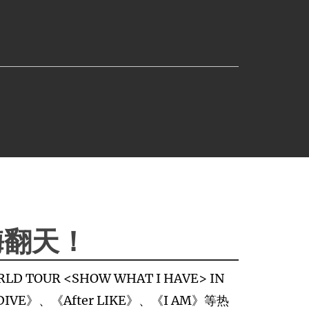
嗨翻天！
TOUR <SHOW WHAT I HAVE> IN
IVE》、《After LIKE》、《I AM》等热