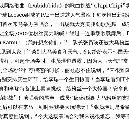
《Dubidubidu》的歌曲挑战“Chipi Chipi”卖
Liz、李瑞Leeseo组成的IVE一出道就人气暴涨！每次
们首次来马举办演唱会，一出场就大秀美腿劲歌热舞，成功
od》，让全场7000位粉丝卖力呐喊！经过一连串载歌载舞后
ndu Kamu！（我好想念你们）”。队长张员瑛还被大
以见到大家！” 谈到大马美食和天气，6女纷纷表示韩国
模样，引起全场尖叫！张员瑛也透露，因为大马天气非常
到全场粉丝推荐榴莲的时候，丽兹忍不住说到，“它很难闻
MY特别安排庆生环节，给李瑞一个生日惊喜！当李瑞看到
真和李瑞特备送上卖萌挑战，给粉丝一个大惊喜！安俞真
Chipi卖萌挑战”！ 演唱会的尾声，成员们纷纷感谢大马粉丝
之后可以在来马，到时候我要大玩特玩！”张员瑛则是希
”。队长安俞真感性说到，“今天这场演唱会对我来说很难忘，我