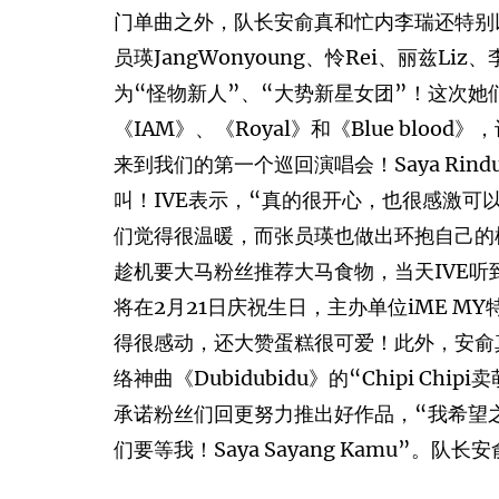
门单曲之外，队长安俞真和忙内李瑞还特别以网络歌曲
员瑛JangWonyoung、怜Rei、丽兹
为“怪物新人”、“大势新星女团”！这次她
《IAM》、《Royal》和《Blue blo
来到我们的第一个巡回演唱会！Saya Ri
叫！IVE表示，“真的很开心，也很感激可
们觉得很温暖，而张员瑛也做出环抱自己的
趁机要大马粉丝推荐大马食物，当天IVE听
将在2月21日庆祝生日，主办单位iME 
得很感动，还大赞蛋糕很可爱！此外，安俞
络神曲《Dubidubidu》的“Chipi 
承诺粉丝们回更努力推出好作品，“我希望
们要等我！Saya Sayang Kamu