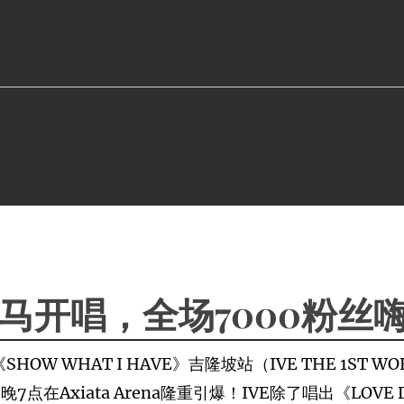
来马开唱，全场7000粉丝
 WHAT I HAVE》吉隆坡站（IVE THE 1ST WORLD 
晚7点在Axiata Arena隆重引爆！IVE除了唱出《LOVE D