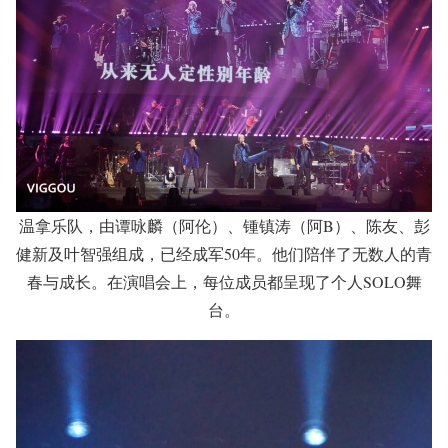
温拿乐队，由谭咏麟（阿伦）、锺镇涛（阿B）、陈友、彭
健新及叶智强组成，已经成军50年。他们陪伴了无数人的青
春与成长。在演唱会上，每位成员都呈现了个人SOLO舞
台。