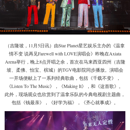
（吉隆坡，11月5日讯）由Star Planet星艺娱乐主办的《温拿
情不变 说再见Farewell with LOVE演唱会》昨晚在Axiata
Arena举行，晚上8点开唱之余，首次在马来西亚四州（吉隆
坡、柔佛、怡宝、槟城）的TGV电影院同步播放。演唱会
一开场便献上了一系列经典歌曲，包括《千载不变》，
《Listen To The Music》，《Making It》，和《这首歌》。
此外，现场观众也欣赏到了温拿乐队的今典电视剧主题曲，
包括《钱最亲》，《好学为福》，《齐心就事成》。