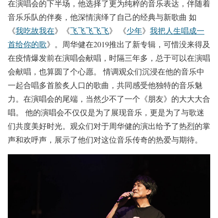
在演唱会的下半场，他选择了更为纯粹的音乐表达，伴随着
音乐乐队的伴奏，他深情演绎了自己的经典与新歌曲 如
《
我吃故我在
》《
飞飞飞飞飞
》 《
少年
》
我把人生唱成一
首给你的歌
》。周华健在2019推出了新专辑，可惜没来得及
在疫情爆发前在演唱会献唱，时隔三年多，总于可以在演唱
会献唱，也算圆了个心愿。 情调观众们沉浸在他的音乐中
一起合唱多首脍炙人口的歌曲，共同感受他独特的音乐魅
力。在演唱会的尾端，当然少不了一个《朋友》的大大大合
唱。 他的演唱会不仅仅是为了展现音乐，更是为了与歌迷
们共度美好时光。观众们对于周华健的演出给予了热烈的掌
声和欢呼声，展示了他们对这位音乐传奇的热爱与期待。