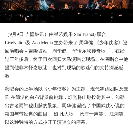
（9月9日-吉隆坡讯）由星艺娱乐 Star Planet) 联合
LiveNation及 Aco Media 主办带来了 周华健 《少年侠客》巡
回演唱会 – 吉隆坡站。周华健， 华语乐坛传奇歌手，在经
过三年多后，终于再次回归大马演唱会现场。在演唱会中他
提到他非常怀念歌迷，也对到现场的歌迷们的支持深感感
激。
演唱会的上半场以《少年侠客》为主题，现代舞蹈团队及鼓
阵 在简洁的白布背景前跳舞，灯光将山脉投射其中，勾勒
出古老而神秘山脉的景象。周华健 融合了中国武侠小说的
氛围与带经典的曲目， 如 凡人歌； 沧海一声笑， 江湖笑,
以这种独特的方式拉开了演唱会的序幕。