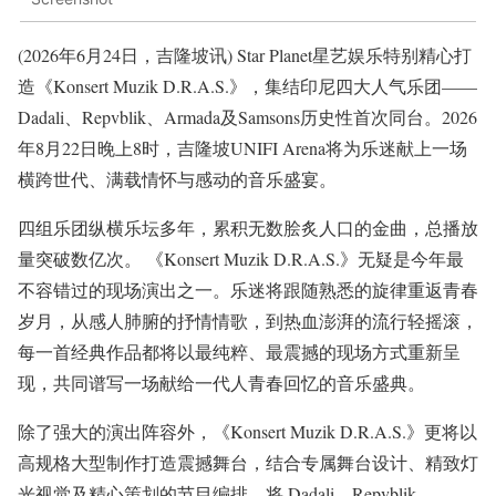
(2026年6月24日，吉隆坡讯) Star Planet星艺娱乐特别精心打
造《Konsert Muzik D.R.A.S.》，集结印尼四大人气乐团——
Dadali、Repvblik、Armada及Samsons历史性首次同台。2026
年8月22日晚上8时，吉隆坡UNIFI Arena将为乐迷献上一场
横跨世代、满载情怀与感动的音乐盛宴。
四组乐团纵横乐坛多年，累积无数脍炙人口的金曲，总播放
量突破数亿次。 《Konsert Muzik D.R.A.S.》无疑是今年最
不容错过的现场演出之一。乐迷将跟随熟悉的旋律重返青春
岁月，从感人肺腑的抒情情歌，到热血澎湃的流行轻摇滚，
每一首经典作品都将以最纯粹、最震撼的现场方式重新呈
现，共同谱写一场献给一代人青春回忆的音乐盛典。
除了强大的演出阵容外，《Konsert Muzik D.R.A.S.》更将以
高规格大型制作打造震撼舞台，结合专属舞台设计、精致灯
光视觉及精心策划的节目编排，将 Dadali、Repvblik、