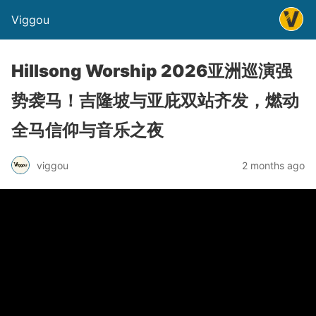
Viggou
Hillsong Worship 2026亚洲巡演强
势袭马！吉隆坡与亚庇双站齐发，燃动
全马信仰与音乐之夜
viggou
2 months ago